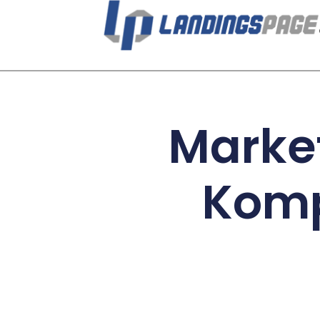
Market
Komp