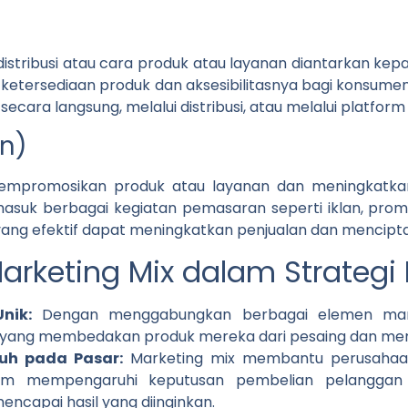
stribusi atau cara produk atau layanan diantarkan kep
etersediaan produk dan aksesibilitasnya bagi konsum
cara langsung, melalui distribusi, atau melalui platform 
n)
mempromosikan produk atau layanan dan meningkatka
asuk berbagai kegiatan pemasaran seperti iklan, promo
si yang efektif dapat meningkatkan penjualan dan mencipt
Marketing Mix dalam Strateg
nik:
Dengan menggabungkan berbagai elemen mark
k yang membedakan produk mereka dari pesaing dan men
uh pada Pasar:
Marketing mix membantu perusahaan 
lam mempengaruhi keputusan pembelian pelanggan 
capai hasil yang diinginkan.