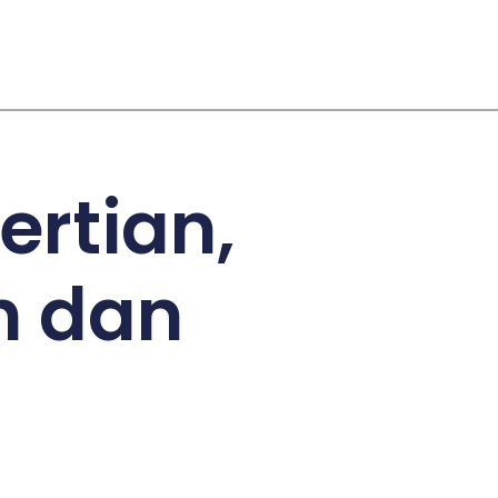
ertian,
h dan