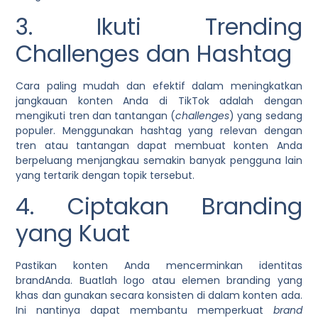
3. Ikuti Trending
Challenges dan Hashtag
Cara paling mudah dan efektif dalam meningkatkan
jangkauan konten Anda di TikTok adalah dengan
mengikuti tren dan tantangan (
challenges
) yang sedang
populer. Menggunakan hashtag yang relevan dengan
tren atau tantangan dapat membuat konten Anda
berpeluang menjangkau semakin banyak pengguna lain
yang tertarik dengan topik tersebut.
4. Ciptakan Branding
yang Kuat
Pastikan konten Anda mencerminkan identitas
brandAnda. Buatlah logo atau elemen branding yang
khas dan gunakan secara konsisten di dalam konten ada.
Ini nantinya dapat membantu memperkuat
brand