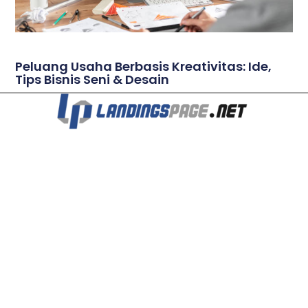
Peluang Usaha Berbasis Kreativitas: Ide,
Tips Bisnis Seni & Desain