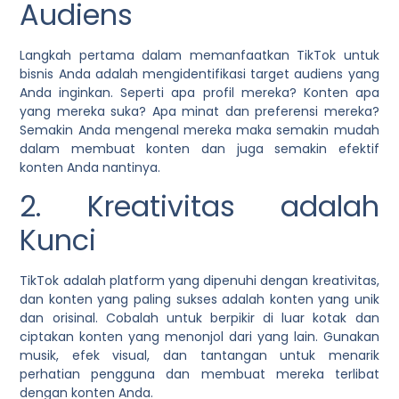
Audiens
Langkah pertama dalam memanfaatkan TikTok untuk
bisnis Anda adalah mengidentifikasi target audiens yang
Anda inginkan. Seperti apa profil mereka? Konten apa
yang mereka suka? Apa minat dan preferensi mereka?
Semakin Anda mengenal mereka maka semakin mudah
dalam membuat konten dan juga semakin efektif
konten Anda nantinya.
2. Kreativitas adalah
Kunci
TikTok adalah platform yang dipenuhi dengan kreativitas,
dan konten yang paling sukses adalah konten yang unik
dan orisinal. Cobalah untuk berpikir di luar kotak dan
ciptakan konten yang menonjol dari yang lain. Gunakan
musik, efek visual, dan tantangan untuk menarik
perhatian pengguna dan membuat mereka terlibat
dengan konten Anda.