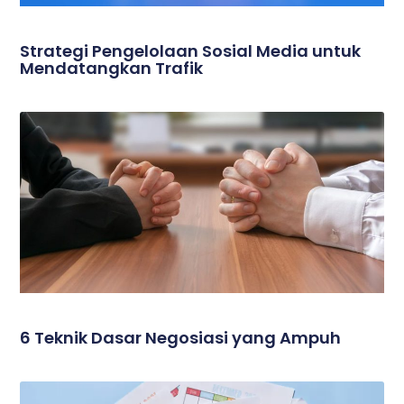
Strategi Pengelolaan Sosial Media untuk
Mendatangkan Trafik
6 Teknik Dasar Negosiasi yang Ampuh