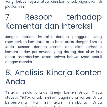
yang bebas royalti atau diizinkan untuk digunakan di
platform ini.
7. Respon terhadap
Komentar dan Interaksi
Jangan abaikan interaksi dengan pengguna yang
memberikan komentar atau berinteraksi dengan konten
Anda. Respon dengan ramah dan aktif terhadap
komentar dan pertanyaan yang datang dari akun lain
dapat memberikan kesan bahwa bahwa Anda peduli
dengan mereka.
8. Analisis Kinerja Konten
Anda
Terakhir, selalu analisis kinerja konten Anda. Tinjau
statistik TikTok untuk melihat bagaimana konten Anda
berperforma. Hal ini akan membantu Anda