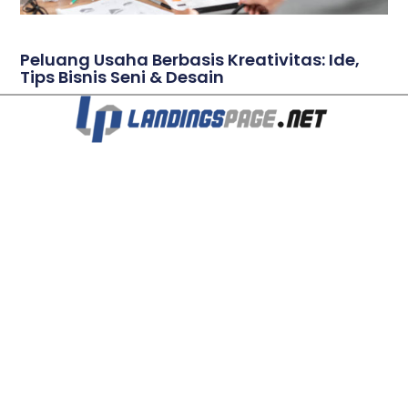
Peluang Usaha Berbasis Kreativitas: Ide,
Tips Bisnis Seni & Desain