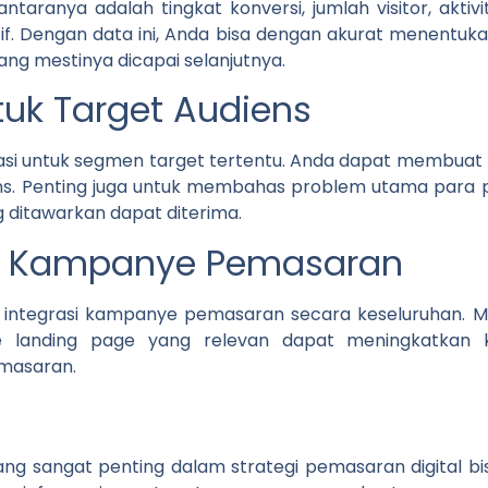
antaranya adalah tingkat konversi, jumlah visitor, akti
if. Dengan data ini, Anda bisa dengan akurat menentukan
ang mestinya dicapai selanjutnya.
tuk Target Audiens
sasi untuk segmen target tertentu. Anda dapat membuat 
ens. Penting juga untuk membahas problem utama para
ng ditawarkan dapat diterima.
am Kampanye Pemasaran
ntegrasi kampanye pemasaran secara keseluruhan. Mis
ke landing page yang relevan dapat meningkatka
emasaran.
ng sangat penting dalam strategi pemasaran digital b