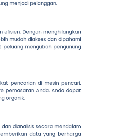
ng menjadi pelanggan.
 efisien. Dengan menghilangkan
ebih mudah diakses dan dipahami
at peluang mengubah pengunung
at pencarian di mesin pencari.
ye pemasaran Anda, Anda dapat
ng organik.
 dan dianalisis secara mendalam
 memberikan data yang berharga