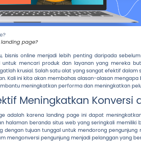
 landing page?
ju, bisnis online menjadi lebih penting daripada sebel
al untuk mencari produk dan layanan yang mereka butu
gatlah krusial. Salah satu alat yang sangat efektif dalam
n. Kali ini kita akan membahas alasan-alasan mengapa bi
membantu meningkatkan performa dan meningkatkan pel
ektif Meningkatkan Konversi 
page adalah karena landing page ini dapat meningkatkan
an halaman beranda situs web yang seringkali memiliki 
g dengan tujuan tunggal untuk mendorong pengunjung m
alam mengonversi pengunjung menjadi pelanggan yang b