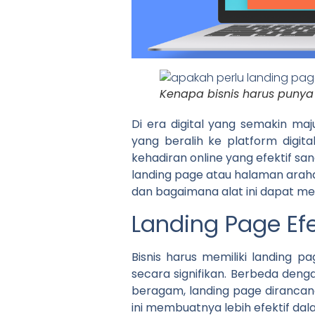
Kenapa bisnis harus punya
Di era digital yang semakin ma
yang beralih ke platform digit
kehadiran online yang efektif san
landing page atau halaman araha
dan bagaimana alat ini dapat 
Landing Page Ef
Bisnis harus memiliki landing 
secara signifikan. Berbeda deng
beragam, landing page dirancan
ini membuatnya lebih efektif d