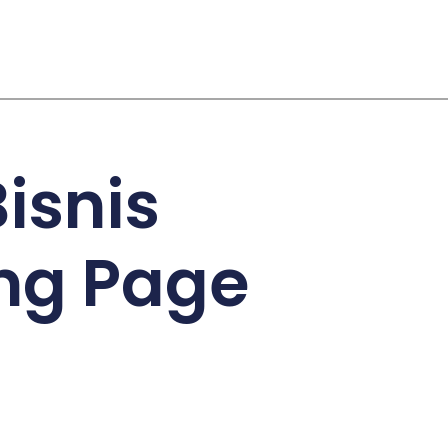
isnis
ing Page