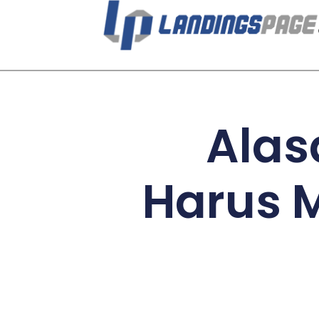
Alas
Harus M