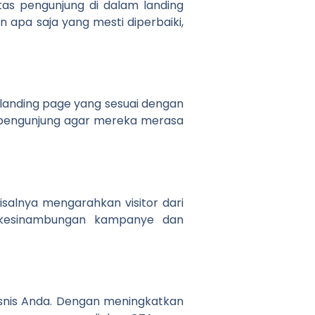
vitas pengunjung di dalam landing
 apa saja yang mesti diperbaiki,
landing page yang sesuai dengan
 pengunjung agar mereka merasa
alnya mengarahkan visitor dari
n kesinambungan kampanye dan
isnis Anda. Dengan meningkatkan